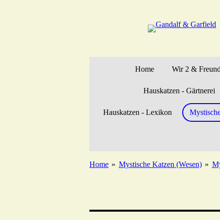
Zum
Hauptinhalt
springen
Home
Wir 2 & Freun
Hauskatzen - Gärtnerei
Hauskatzen - Lexikon
Mystisch
Home
»
Mystische Katzen (Wesen)
»
My