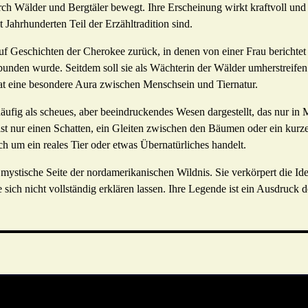
urch Wälder und Bergtäler bewegt. Ihre Erscheinung wirkt kraftvoll und
 Jahrhunderten Teil der Erzähltradition sind.
 Geschichten der Cherokee zurück, in denen von einer Frau berichtet w
erbunden wurde. Seitdem soll sie als Wächterin der Wälder umherstreif
t eine besondere Aura zwischen Menschsein und Tiernatur.
häufig als scheues, aber beeindruckendes Wesen dargestellt, das nur i
t nur einen Schatten, ein Gleiten zwischen den Bäumen oder ein kurze
ich um ein reales Tier oder etwas Übernatürliches handelt.
 mystische Seite der nordamerikanischen Wildnis. Sie verkörpert die I
sich nicht vollständig erklären lassen. Ihre Legende ist ein Ausdruck d