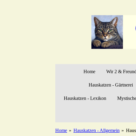
Zum
Hauptinhalt
springen
Home
Wir 2 & Freun
Hauskatzen - Gärtnerei
Hauskatzen - Lexikon
Mystisch
Home
»
Hauskatzen - Allgemein
»
Haus