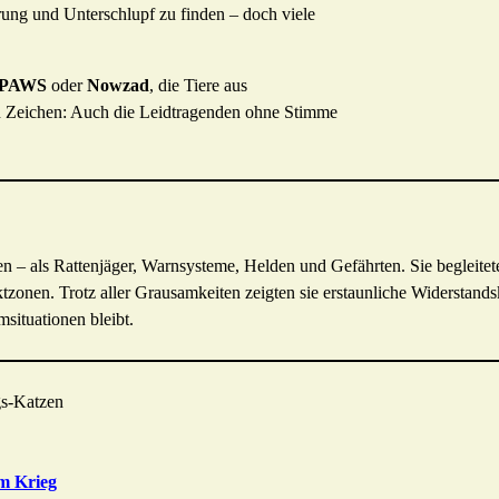
rung und Unterschlupf zu finden – doch viele
 PAWS
oder
Nowzad
, die Tiere aus
ein Zeichen: Auch die Leidtragenden ohne Stimme
en – als Rattenjäger, Warnsysteme, Helden und Gefährten. Sie begleite
tzonen. Trotz aller Grausamkeiten zeigten sie erstaunliche Widerstand
situationen bleibt.
gs-Katzen
m Krieg