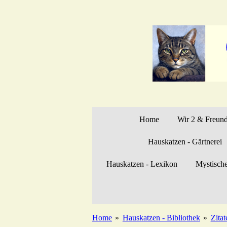
Zum
Hauptinhalt
springen
Home
Wir 2 & Freun
Hauskatzen - Gärtnerei
Hauskatzen - Lexikon
Mystisch
Home
»
Hauskatzen - Bibliothek
»
Zitat