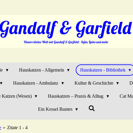
de
Hauskatzen - Allgemein
Hauskatzen - Bibliothek
Hauskatzen - Ambulanz
Kultur & Geschichte
D
e Katzen (Wesen)
Hauskatzen – Praxis & Alltag
Cat Ma
Ein Kessel Buntes
e
»
Zitate 1 - 4