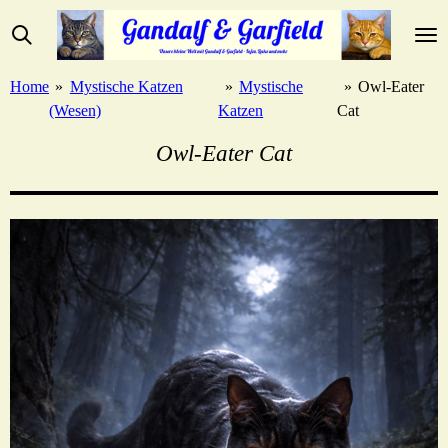
Zum
Hauptinhalt
springen
Home
»
Mystische Katzen
»
Mystische
»
Owl-Eater
(Wesen)
Katzen
Cat
Owl-Eater Cat