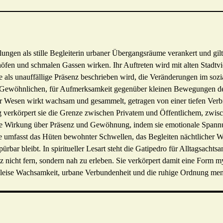
lungen als stille Begleiterin urbaner Übergangsräume verankert und gilt
höfen und schmalen Gassen wirken. Ihr Auftreten wird mit alten Stadtv
 als unauffällige Präsenz beschrieben wird, die Veränderungen im so
m Gewöhnlichen, für Aufmerksamkeit gegenüber kleinen Bewegungen de
. Ihr Wesen wirkt wachsam und gesammelt, getragen von einer tiefen Ve
g verkörpert sie die Grenze zwischen Privatem und Öffentlichem, zwi
ihre Wirkung über Präsenz und Gewöhnung, indem sie emotionale Spann
lle umfasst das Hüten bewohnter Schwellen, das Begleiten nächtlicher 
ar bleibt. In spiritueller Lesart steht die Gatipedro für Alltagsachtsam
nicht fern, sondern nah zu erleben. Sie verkörpert damit eine Form myst
für leise Wachsamkeit, urbane Verbundenheit und die ruhige Ordnung men