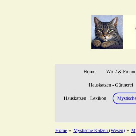
Zum
Hauptinhalt
springen
Home
Wir 2 & Freun
Hauskatzen - Gärtnerei
Hauskatzen - Lexikon
Mystisch
Home
»
Mystische Katzen (Wesen)
»
My