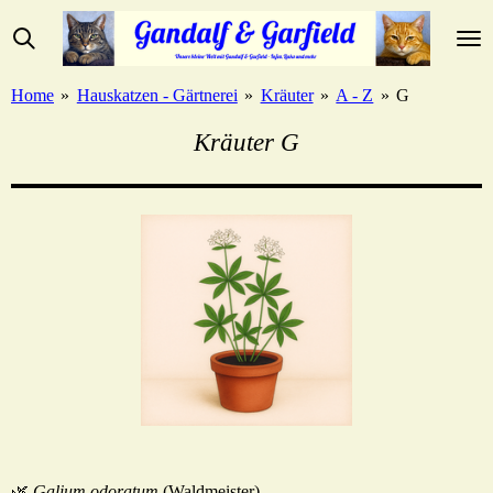
Zum
Hauptinhalt
springen
Home
»
Hauskatzen - Gärtnerei
»
Kräuter
»
A - Z
»
G
Kräuter G
🌿
Galium odoratum
(Waldmeister)