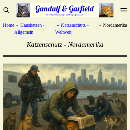
Zum
Hauptinhalt
springen
Home
»
Hauskatzen -
»
Katzenschutz –
»
Nordamerika
Allgemein
Weltweit
Katzenschutz - Nordamerika