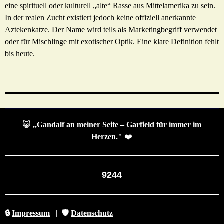
eine spirituell oder kulturell „alte“ Rasse aus Mittelamerika zu sein.
In der realen Zucht existiert jedoch keine offiziell anerkannte
Aztekenkatze. Der Name wird teils als Marketingbegriff verwendet
oder für Mischlinge mit exotischer Optik. Eine klare Definition fehlt
bis heute.
😺
,,Gandalf an meiner Seite – Garfield für immer im
Herzen."
❤️
9244
🔒
Impressum
|
🛡️
Datenschutz