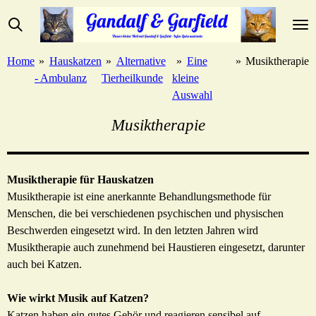
Zum
Hauptinhalt
springen
Home
»
Hauskatzen
»
Alternative
»
Eine
»
Musiktherapie
- Ambulanz
Tierheilkunde
kleine
Auswahl
Musiktherapie
Musiktherapie für Hauskatzen
Musiktherapie ist eine anerkannte Behandlungsmethode für
Menschen, die bei verschiedenen psychischen und physischen
Beschwerden eingesetzt wird. In den letzten Jahren wird
Musiktherapie auch zunehmend bei Haustieren eingesetzt, darunter
auch bei Katzen.
Wie wirkt Musik auf Katzen?
Katzen haben ein gutes Gehör und reagieren sensibel auf