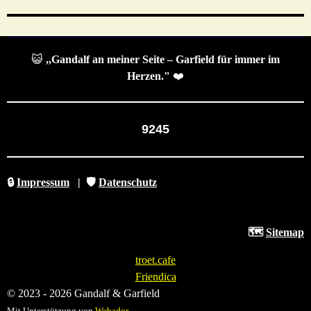
😺
,,Gandalf an meiner Seite – Garfield für immer im
Herzen."
❤️
9245
🔒
Impressum
|
🛡️
Datenschutz
🗺️
Sitemap
troet.cafe
Friendica
© 2023 - 2026 Gandalf & Garfield
Mit Unterstützung von
Webador