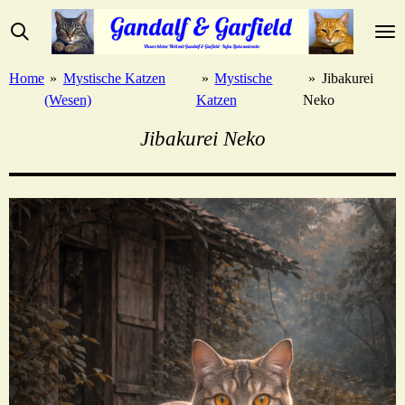
Zum
Hauptinhalt
springen
Home
»
Mystische Katzen
»
Mystische
»
Jibakurei
(Wesen)
Katzen
Neko
Jibakurei Neko