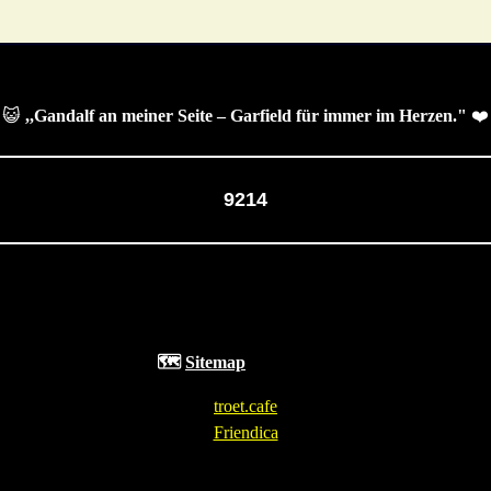
😺
,,Gandalf an meiner Seite – Garfield für immer im Herzen."
❤️
9214
🗺️
Sitemap
troet.cafe
Friendica