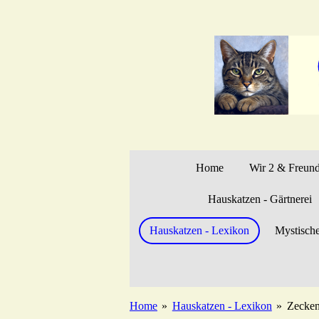
Zum
Hauptinhalt
springen
Home
Wir 2 & Freun
Hauskatzen - Gärtnerei
Hauskatzen - Lexikon
Mystisch
Home
»
Hauskatzen - Lexikon
»
Zecke