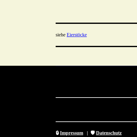
siehe
Eierstöcke
🔒
Impressum
|
🛡️
Datenschutz