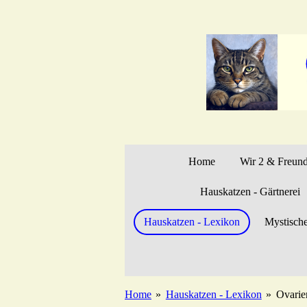
Zum
Hauptinhalt
springen
Home
Wir 2 & Freun
Hauskatzen - Gärtnerei
Hauskatzen - Lexikon
Mystisch
Home
»
Hauskatzen - Lexikon
»
Ovarie