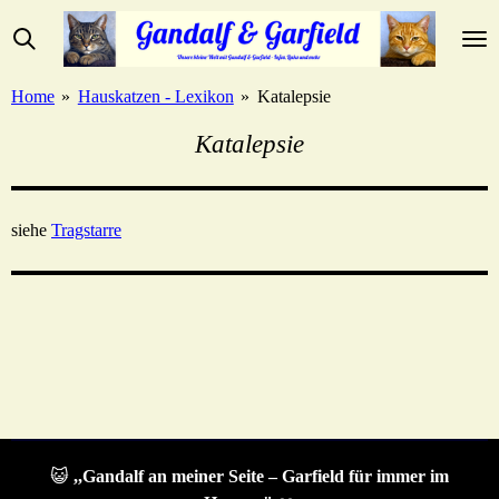
Zum
Hauptinhalt
springen
Home
»
Hauskatzen - Lexikon
»
Katalepsie
Katalepsie
siehe
Tragstarre
😺
,,Gandalf an meiner Seite – Garfield für immer im