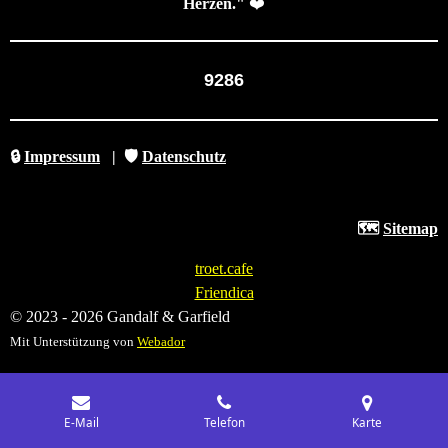
Herzen."
❤️
9286
🔒
Impressum
|
🛡️
Datenschutz
🗺️
Sitemap
troet.cafe
Friendica
© 2023 - 2026 Gandalf & Garfield
Mit Unterstützung von
Webador
E-Mail
Telefon
Karte