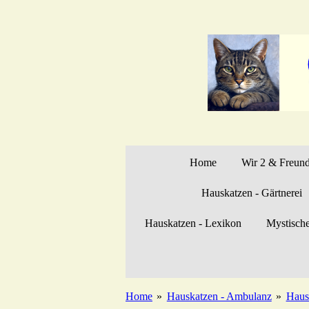
Zum
Hauptinhalt
springen
Home
Wir 2 & Freun
Hauskatzen - Gärtnerei
Hauskatzen - Lexikon
Mystisch
Home
»
Hauskatzen - Ambulanz
»
Haus