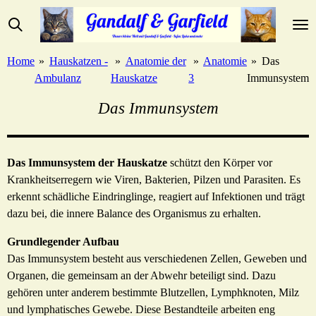
Zum
Hauptinhalt
springen
Home
»
Hauskatzen -
»
Anatomie der
»
Anatomie
»
Das
Ambulanz
Hauskatze
3
Immunsystem
Das Immunsystem
Das Immunsystem der Hauskatze
schützt den Körper vor
Krankheitserregern wie Viren, Bakterien, Pilzen und Parasiten. Es
erkennt schädliche Eindringlinge, reagiert auf Infektionen und trägt
dazu bei, die innere Balance des Organismus zu erhalten.
Grundlegender Aufbau
Das Immunsystem besteht aus verschiedenen Zellen, Geweben und
Organen, die gemeinsam an der Abwehr beteiligt sind. Dazu
gehören unter anderem bestimmte Blutzellen, Lymphknoten, Milz
und lymphatisches Gewebe. Diese Bestandteile arbeiten eng