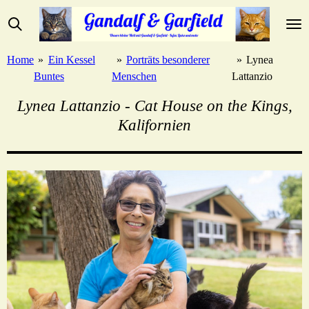
Zum
Hauptinhalt
springen
Home
»
Ein Kessel
»
Porträts besonderer
»
Lynea
Buntes
Menschen
Lattanzio
Lynea Lattanzio - Cat House on the Kings,
Kalifornien